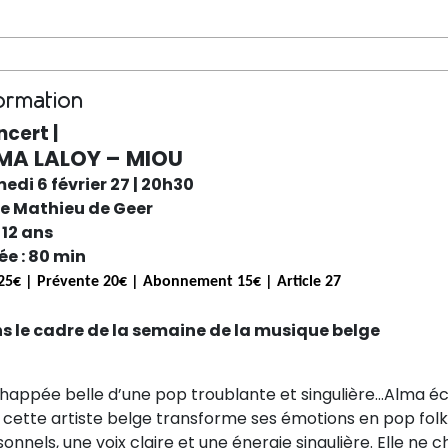
ormation
cert |
MA LALOY – MIOU
edi 6 février 27
| 20h30
le Mathieu de Geer
 12 ans
ée : 80 min
25€ | Prévente 20€ | Abonnement 15€ | Article 27
s le cadre de la semaine de la musique belge
happée belle d’une pop troublante et singulière...Alma éc
 cette artiste belge transforme ses émotions en pop folk 
onnels, une voix claire et une énergie singulière. Elle ne 