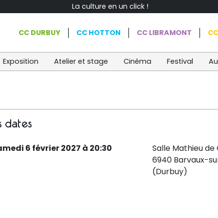
La culture en un click !
CC DURBUY
CC HOTTON
CC LIBRAMONT
CC
Exposition
Atelier et stage
Cinéma
Festival
Au
s dates
amedi 6 février 2027 à 20:30
Salle Mathieu de
6940 Barvaux-su
(Durbuy)