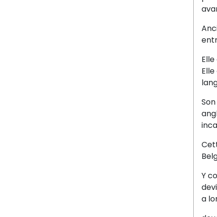
avan
Anc
entr
Elle
Ell
lan
Son 
angl
inca
Cett
Belg
Y co
devi
a l