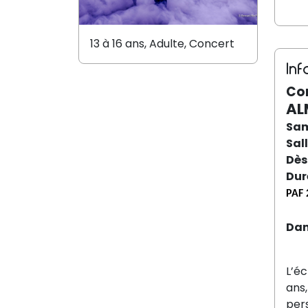
13 à 16 ans, Adulte, Concert
Inf
Con
AL
Sam
Sal
Dès
Dur
PAF 
Dan
L’éc
ans,
pers