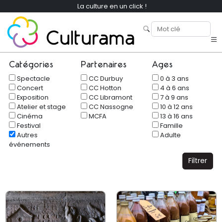
La culture en un click !
Catégories
Partenaires
Ages
Spectacle
CC Durbuy
0 à 3 ans
Concert
CC Hotton
4 à 6 ans
Exposition
CC Libramont
7 à 9 ans
Atelier et stage
CC Nassogne
10 à 12 ans
Cinéma
MCFA
13 à 16 ans
Festival
Famille
Autres
Adulte
événements
Filtrer