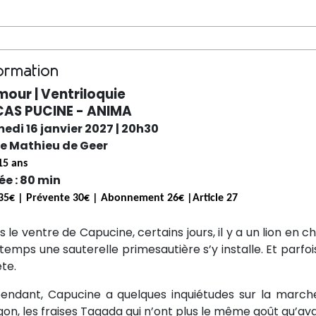
ormation
our | Ventriloquie
CAS PUCINE - ANIMA
edi 16 janvier 2027 | 20h30
le Mathieu de Geer
15 ans
ée : 80 min
35€ | Prévente 30€ | Abonnement 26€ |Article 27
 le ventre de Capucine, certains jours, il y a un lion en c
temps une sauterelle primesautière s’y installe. Et parfoi
ête.
endant, Capucine a quelques inquiétudes sur la marche
on, les fraises Tagada qui n’ont plus le même goût qu’ava