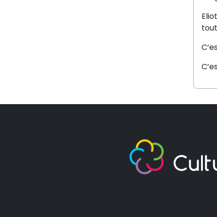
Elio
tout
C’e
C’es