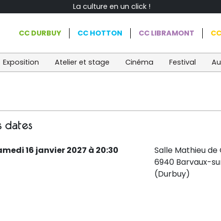
La culture en un click !
CC DURBUY
CC HOTTON
CC LIBRAMONT
CC
Exposition
Atelier et stage
Cinéma
Festival
Au
s dates
amedi 16 janvier 2027 à 20:30
Salle Mathieu de
6940 Barvaux-su
(Durbuy)