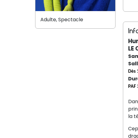
Adulte, Spectacle
Inf
Hum
LE 
Sam
Sal
Dès 
Dur
PAF 
Dans
prin
la t
Cep
drag