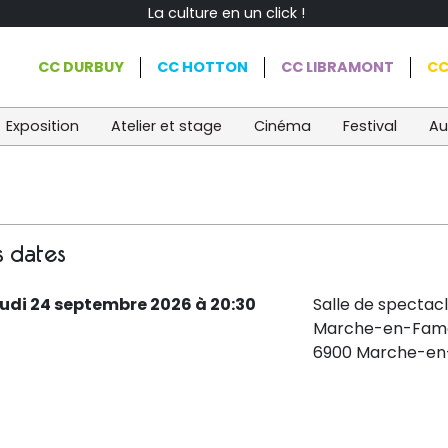
La culture en un click !
CC DURBUY
CC HOTTON
CC LIBRAMONT
CC
Exposition
Atelier et stage
Cinéma
Festival
Au
s dates
eudi 24 septembre 2026 à 20:30
Salle de spectac
Marche-en-Fam
6900 Marche-e