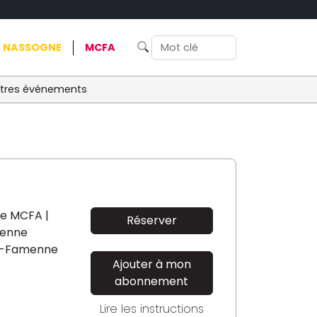
 NASSOGNE
MCFA
tres événements
le MCFA |
Réserver
enne
n-Famenne
Ajouter à mon
abonnement
Lire les instructions