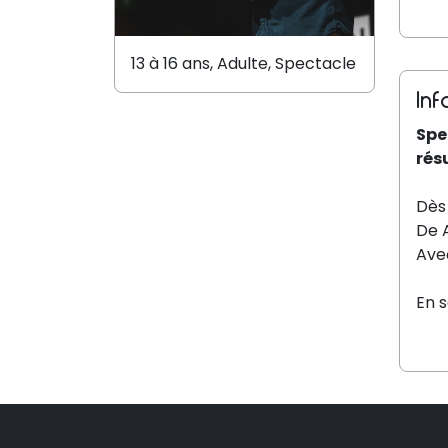
13 à 16 ans, Adulte, Spectacle
Inf
Spe
rés
Dès 
De 
Ave
En s