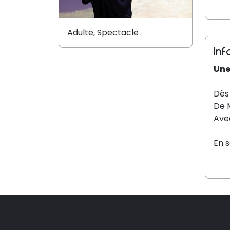
Adulte, Spectacle
Inf
Une
Dès 
De 
Ave
En s