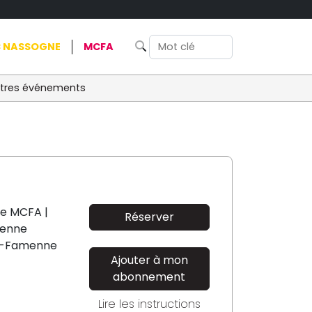
 NASSOGNE
MCFA
tres événements
le MCFA |
Réserver
enne
n-Famenne
Ajouter à mon
abonnement
Lire les instructions