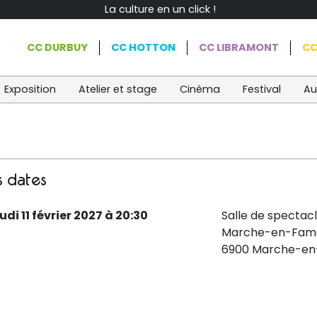
La culture en un click !
CC DURBUY
CC HOTTON
CC LIBRAMONT
CC
Exposition
Atelier et stage
Cinéma
Festival
Au
s dates
udi 11 février 2027 à 20:30
Salle de spectac
Marche-en-Fam
6900 Marche-e