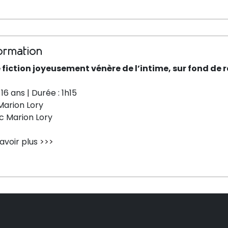
ormation
 fiction joyeusement vénère de l’intime, sur fond de ra
16 ans | Durée : 1h15
Marion Lory
c Marion Lory
avoir plus
>>>