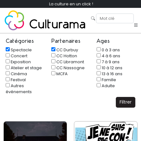
La culture en un click !
Catégories
Partenaires
Ages
Spectacle
CC Durbuy
0 à 3 ans
Concert
CC Hotton
4 à 6 ans
Exposition
CC Libramont
7 à 9 ans
Atelier et stage
CC Nassogne
10 à 12 ans
Cinéma
MCFA
13 à 16 ans
Festival
Famille
Autres
Adulte
événements
Filtrer